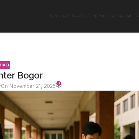
BERANDA
SEWA PRINTER
PRODUK & HARGA
KLIE
TIKEL
nter Bogor
0
r
On November 21, 2025